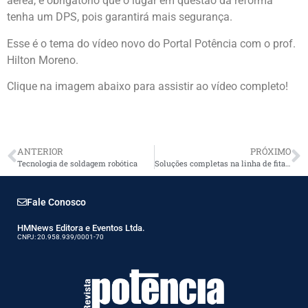
aérea, é obrigatório que o lugar em questão da reforma
tenha um DPS, pois garantirá mais segurança.
Esse é o tema do vídeo novo do Portal Potência com o prof.
Hilton Moreno.
Clique na imagem abaixo para assistir ao vídeo completo!
ANTERIOR
PRÓXIMO
Tecnologia de soldagem robótica
Soluções completas na linha de fitas isolantes
Fale Conosco
HMNews Editora e Eventos Ltda.
CNPJ: 20.958.939/0001-70