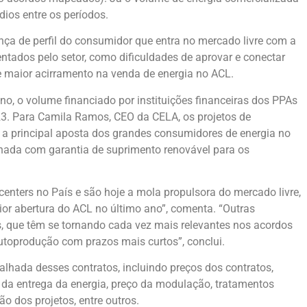
os entre os períodos.
ça de perfil do consumidor que entra no mercado livre com a
entados pelo setor, como dificuldades de aprovar e conectar
os e maior acirramento na venda de energia no ACL.
no, o volume financiado por instituições financeiras dos PPAs
023. Para Camila Ramos, CEO da CELA, os projetos de
, a principal aposta dos grandes consumidores de energia no
inada com garantia de suprimento renovável para os
enters no País e são hoje a mola propulsora do mercado livre,
ior abertura do ACL no último ano”, comenta. “Outras
es, que têm se tornando cada vez mais relevantes nos acordos
utoprodução com prazos mais curtos”, conclui.
alhada desses contratos, incluindo preços dos contratos,
il da entrega da energia, preço da modulação, tratamentos
o dos projetos, entre outros.