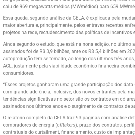
caiu de 969 megawatts-médios (MWmédios) para 659 MWmédi
Essa queda, segundo análise da CELA, é explicada pela mudan
maior abertura e, principalmente, pelos entraves recentes enfr
projetos na rede, recrudescimento das políticas de incentiv
Ainda segundo o estudo, que está na nona edição, no último a
assinados foi de R$ 3,9 bilhões, ante os R$ 5,4 bilhões em 2
autoprodução têm se tornado, ao longo dos últimos três anos
ACL, justamente pela viabilidade econômico-financeira comb
consumidores.
“Esses projetos ganharam uma grande participação dos data c
com grande aderência, inclusive, dos novos entrantes pela ma
tendências significativas no setor são os contratos em dólar
assinados nos últimos anos e o surgimento de contratos de a
O relatório completo da CELA traz 93 páginas com análise det
compradores de energia (
offtakers
), prazo dos contratos, perf
contratuais do curtailment, financiamento, custo de implantaçã