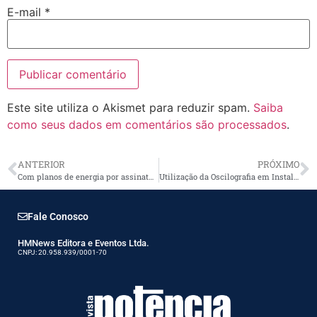
E-mail
*
Este site utiliza o Akismet para reduzir spam.
Saiba
como seus dados em comentários são processados
.
ANTERIOR
PRÓXIMO
Com planos de energia por assinatura, Bow-e cresce 7,51 vezes no primeiro trimestre de 2025
Utilização da Oscilografia em Instalações de Minigeração Conectadas à Média Tensão
Fale Conosco
HMNews Editora e Eventos Ltda.
CNPJ: 20.958.939/0001-70