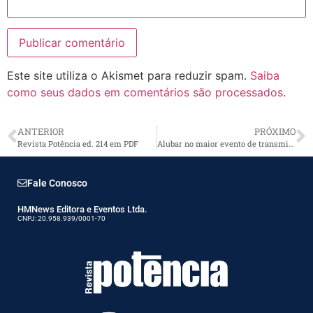
Este site utiliza o Akismet para reduzir spam.
Saiba
como seus dados em comentários são processados
.
ANTERIOR
PRÓXIMO
Revista Potência ed. 214 em PDF
Alubar no maior evento de transmissão de energia da AL
Fale Conosco
HMNews Editora e Eventos Ltda.
CNPJ: 20.958.939/0001-70