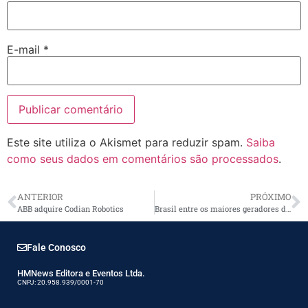
E-mail
*
Este site utiliza o Akismet para reduzir spam.
Saiba
como seus dados em comentários são processados
.
ANTERIOR
PRÓXIMO
ABB adquire Codian Robotics
Brasil entre os maiores geradores de empregos
Fale Conosco
HMNews Editora e Eventos Ltda.
CNPJ: 20.958.939/0001-70