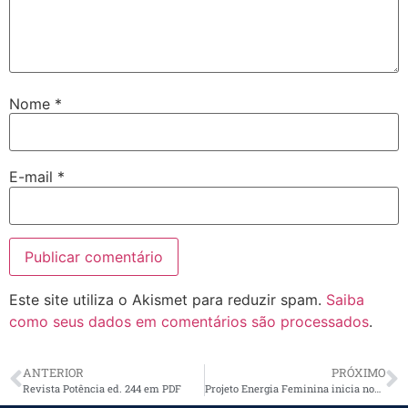
Nome
*
E-mail
*
Este site utiliza o Akismet para reduzir spam.
Saiba
como seus dados em comentários são processados
.
ANTERIOR
PRÓXIMO
Revista Potência ed. 244 em PDF
Projeto Energia Feminina inicia nova edição e impulsiona a jornada de 784 mulheres em sete estados