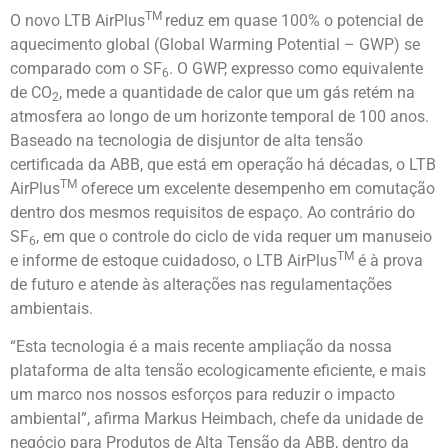
TM
O novo LTB AirPlus
reduz em quase 100% o potencial de
aquecimento global (Global Warming Potential – GWP) se
comparado com o SF
. O GWP, expresso como equivalente
6
de CO
, mede a quantidade de calor que um gás retém na
2
atmosfera ao longo de um horizonte temporal de 100 anos.
Baseado na tecnologia de disjuntor de alta tensão
certificada da ABB, que está em operação há décadas, o LTB
TM
AirPlus
oferece um excelente desempenho em comutação
dentro dos mesmos requisitos de espaço. Ao contrário do
SF
, em que o controle do ciclo de vida requer um manuseio
6
TM
e informe de estoque cuidadoso, o LTB AirPlus
é à prova
de futuro e atende às alterações nas regulamentações
ambientais.
“Esta tecnologia é a mais recente ampliação da nossa
plataforma de alta tensão ecologicamente eficiente, e mais
um marco nos nossos esforços para reduzir o impacto
ambiental”, afirma Markus Heimbach, chefe da unidade de
negócio para Produtos de Alta Tensão da ABB, dentro da