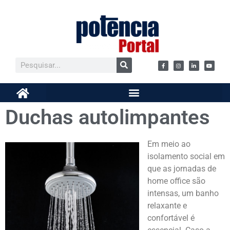
Duchas autolimpantes
Em meio ao
isolamento social em
que as jornadas de
home office são
intensas, um banho
relaxante e
confortável é