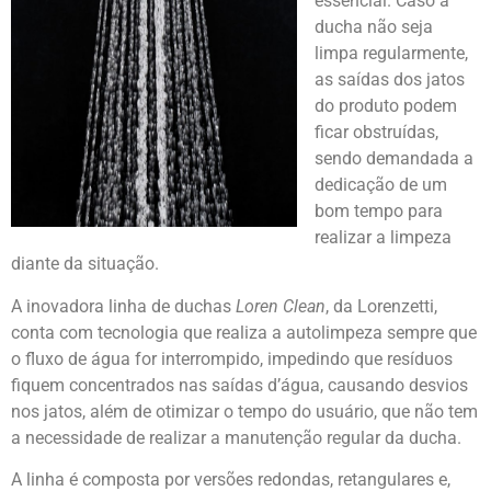
essencial. Caso a
ducha não seja
limpa regularmente,
as saídas dos jatos
do produto podem
ficar obstruídas,
sendo demandada a
dedicação de um
bom tempo para
realizar a limpeza
diante da situação.
A inovadora linha de duchas
Loren Clean
, da Lorenzetti,
conta com tecnologia que realiza a autolimpeza sempre que
o fluxo de água for interrompido, impedindo que resíduos
fiquem concentrados nas saídas d’água, causando desvios
nos jatos, além de otimizar o tempo do usuário, que não tem
a necessidade de realizar a manutenção regular da ducha.
A linha é composta por versões redondas, retangulares e,