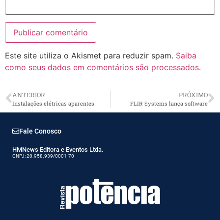
Este site utiliza o Akismet para reduzir spam.
Saiba
como seus dados em comentários são processados
.
ANTERIOR
PRÓXIMO
Instalações elétricas aparentes
FLIR Systems lança software
Fale Conosco
HMNews Editora e Eventos Ltda.
CNPJ: 20.958.939/0001-70