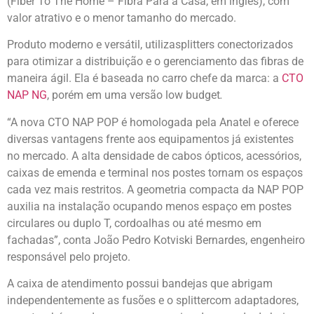
(Fiber To The Home – Fibra Para a Casa, em inglês), com
valor atrativo e o menor tamanho do mercado.
Produto moderno e versátil, utilizasplitters conectorizados
para otimizar a distribuição e o gerenciamento das fibras de
maneira ágil. Ela é baseada no carro chefe da marca: a
CTO
NAP NG
, porém em uma versão low budget
.
“A nova CTO NAP POP é homologada pela Anatel e oferece
diversas vantagens frente aos equipamentos já existentes
no mercado. A alta densidade de cabos ópticos, acessórios,
caixas de emenda e terminal nos postes tornam os espaços
cada vez mais restritos. A geometria compacta da NAP POP
auxilia na instalação ocupando menos espaço em postes
circulares ou duplo T, cordoalhas ou até mesmo em
fachadas”, conta João Pedro Kotviski Bernardes, engenheiro
responsável pelo projeto.
A caixa de atendimento possui bandejas que abrigam
independentemente as fusões e o splittercom adaptadores,