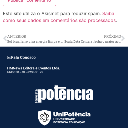
Este site utiliza o Akismet para reduzir spam.
Saiba
como seus dados em comentários são processados
.
ANTERIOR
PRÓXIMO
Sol brasileiro vira energia limpa e economia na conta de luz
Scala Data Centers fecha o maior acordo de investimento imobiliário do setor de data centers no Brasil
Fale Conosco
HMNews Editora e Eventos Ltda.
CNPJ: 20.958.939/0001-70