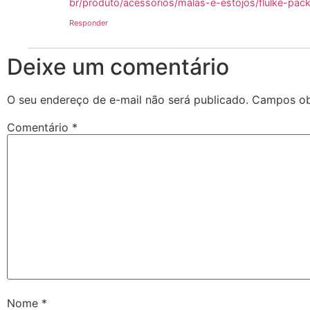
br/produto/acessorios/malas-e-estojos/flulke-pac
Responder
Deixe um comentário
O seu endereço de e-mail não será publicado.
Campos ob
Comentário
*
Nome
*