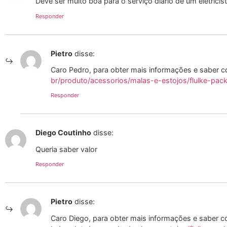
Devê ser muito boa para o serviço diário de um eletricis
Responder
Pietro
disse:
Caro Pedro, para obter mais informações e saber c
br/produto/acessorios/malas-e-estojos/flulke-pac
Responder
Diego Coutinho
disse:
Queria saber valor
Responder
Pietro
disse:
Caro Diego, para obter mais informações e saber c