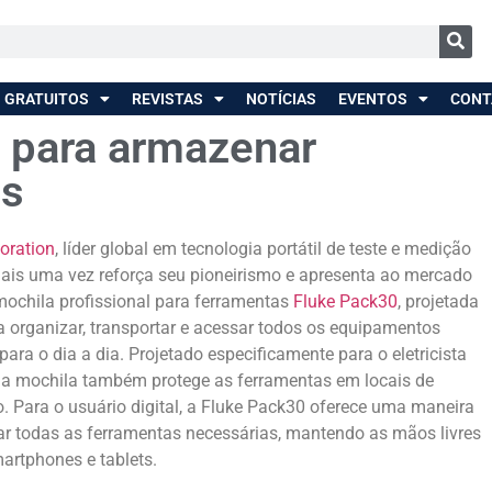
 GRATUITOS
REVISTAS
NOTÍCIAS
EVENTOS
CONT
a para armazenar
is
oration
, líder global em tecnologia portátil de teste e medição
mais uma vez reforça seu pioneirismo e apresenta ao mercado
 mochila profissional para ferramentas
Fluke Pack30
, projetada
a organizar, transportar e acessar todos os equipamentos
para o dia a dia. Projetado especificamente para o eletricista
, a mochila também protege as ferramentas em locais de
o. Para o usuário digital, a Fluke Pack30 oferece uma maneira
ar todas as ferramentas necessárias, mantendo as mãos livres
artphones e tablets.