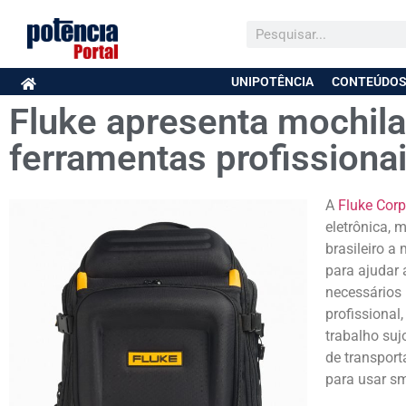
UNIPOTÊNCIA
CONTEÚDOS
Fluke apresenta mochil
ferramentas profissiona
A
Fluke Corp
eletrônica, 
brasileiro a
para ajudar 
necessários 
profissional
trabalho suj
de transport
para usar sm