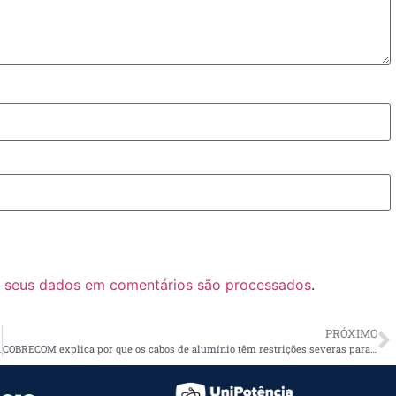
 seus dados em comentários são processados
.
PRÓXIMO
e energia limpa
COBRECOM explica por que os cabos de alumínio têm restrições severas para serem usados em instalações elétricas de baixa tensão