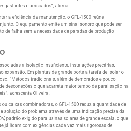
sgastantes e arriscados”, afirma.
ntar a eficiência da manutenção, o GFL-1500 reúne
onjunto. O equipamento emite um sinal sonoro que pode ser
to de falha sem a necessidade de paradas de produção
ão
ssociadas a isolação insuficiente, instalações precárias,
mo expansão. Em plantas de grande porte a tarefa de isolar o
toso. “Métodos tradicionais, além de demorados e pouco
de desconexões o que acarreta maior tempo de paralisação na
s”, acrescenta Oliveira.
ores ou caixas combinadoras, o GFL-1500 reduz a quantidade de
de solução do problema através de uma indicação precisa da
0V, padrão exigido para usinas solares de grande escala, o que
e já lidam com exigências cada vez mais rigorosas de