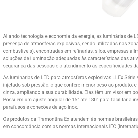
Aliando tecnologia e economia da energia, as luminárias de L
presença de atmosferas explosivas, sendo utilizadas nas zona
combustíveis), encontradas em refinarias, silos, empresas ali
soluções de iluminação adequadas às características das ativ
segurança das pessoas e o atendimento às especificidades da 
As luminárias de LED para atmosferas explosivas LLEx Série
injetado sob pressão, o que confere menor peso ao produto, e
cinza, ampliando a sua durabilidade. Elas têm um visor em p
Possuem um ajuste angular de 15° até 180° para facilitar a i
parafusos e conexões de aço inox.
Os produtos da Tramontina Ex atendem às normas brasileiras
em concordância com as normas internacionais IEC (Internati