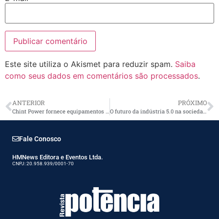
Este site utiliza o Akismet para reduzir spam.
Saiba
como seus dados em comentários são processados
.
ANTERIOR
PRÓXIMO
Chint Power fornece equipamentos para projeto de energia solar de grande porte
O futuro da indústria 5.0 na sociedade
Fale Conosco
HMNews Editora e Eventos Ltda.
CNPJ: 20.958.939/0001-70