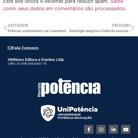
Este site utiliza o Akismet para reduzir spam.
Saiba
como seus dados em comentários são processados
.
ANTERIOR
PRÓXIMO
Práticas sustentáveis na Lorenzetti
Interlight amplia a linha da luminária Quadra
Fale Conosco
HMNews Editora e Eventos Ltda.
CNPJ: 20.958.939/0001-70