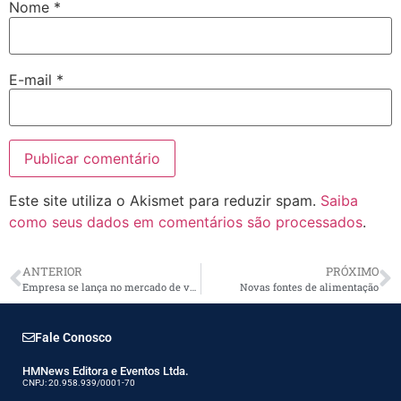
Nome
*
E-mail
*
Este site utiliza o Akismet para reduzir spam.
Saiba
como seus dados em comentários são processados
.
ANTERIOR
PRÓXIMO
Empresa se lança no mercado de veículos elétricos
Novas fontes de alimentação
Fale Conosco
HMNews Editora e Eventos Ltda.
CNPJ: 20.958.939/0001-70