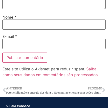
Nome
*
E-mail
*
Este site utiliza o Akismet para reduzir spam.
Saiba
como seus dados em comentários são processados
.
ANTERIOR
PRÓXIMO
Potencializando a energia dos data centers na era da Inteligência Artificial
Economize energia com ações simples e a escolha dos materiais elétricos adequados
Fale Conosco