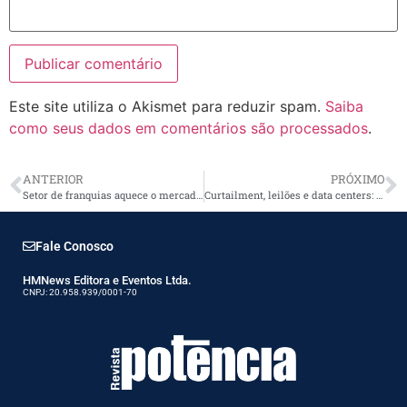
Este site utiliza o Akismet para reduzir spam.
Saiba
como seus dados em comentários são processados
.
ANTERIOR
PRÓXIMO
Setor de franquias aquece o mercado e impulsiona economia brasileira
Curtailment, leilões e data centers: o novo cenário do setor elétrico brasileiro
Fale Conosco
HMNews Editora e Eventos Ltda.
CNPJ: 20.958.939/0001-70