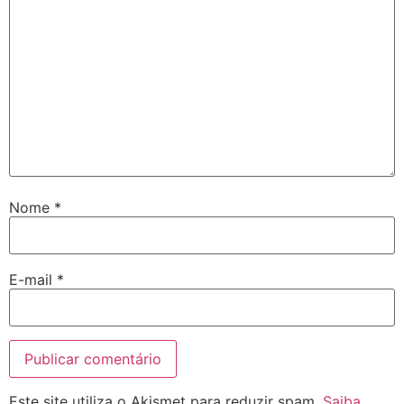
Nome
*
E-mail
*
Este site utiliza o Akismet para reduzir spam.
Saiba