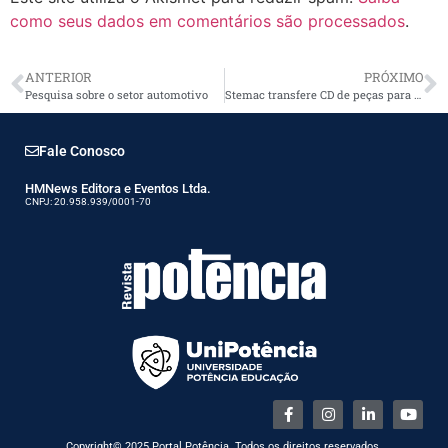
como seus dados em comentários são processados
.
ANTERIOR
PRÓXIMO
Pesquisa sobre o setor automotivo
Stemac transfere CD de peças para Goiás
Fale Conosco
HMNews Editora e Eventos Ltda.
CNPJ: 20.958.939/0001-70
Copyright© 2025 Portal Potência. Todos os direitos reservados.