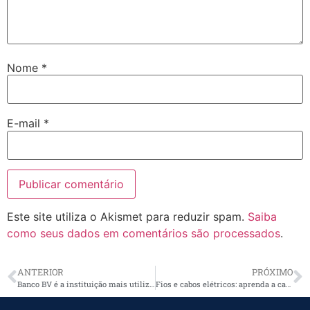
Nome
*
E-mail
*
Este site utiliza o Akismet para reduzir spam.
Saiba
como seus dados em comentários são processados
.
ANTERIOR
PRÓXIMO
Banco BV é a instituição mais utilizada em financiamentos fotovoltaicos pela oitava vez consecutiva
Fios e cabos elétricos: aprenda a calcular a quantidade exata para as obras e reformas