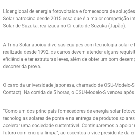
Líder global de energia fotovoltaica e fornecedora de soluções
Solar patrocina desde 2015 essa que é a maior competição in
Solar de Suzuka, realizada no Circuito de Suzuka (Japão).
A Trina Solar apoiou diversas equipes com tecnologia solar e 
realizada desde 1992, os carros devem atender alguns requisi
eficiência e ter estruturas leves, além de obter um bom des
decorrer da prova.
O carro da universidade japonesa, chamado de OSU-Modelo-S, f
Contact). Na corrida de 5 horas, o OSU-Modelo-S venceu após 
“Como um dos principais fornecedores de energia solar fotov
tecnologias solares de ponta e na entrega de produtos solare
acelerar uma sociedade sustentável. Continuaremos a apoiar n
futuro com energia limpa”, acrescentou o vice-presidente da e