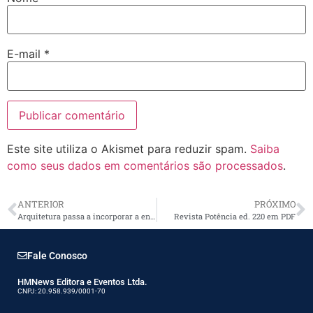
E-mail
*
Este site utiliza o Akismet para reduzir spam.
Saiba
como seus dados em comentários são processados
.
ANTERIOR
PRÓXIMO
Arquitetura passa a incorporar a energia solar em seus projetos
Revista Potência ed. 220 em PDF
Fale Conosco
HMNews Editora e Eventos Ltda.
CNPJ: 20.958.939/0001-70