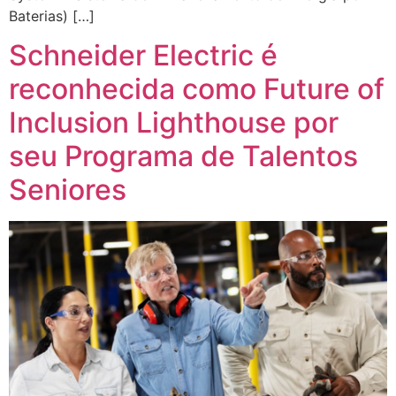
Baterias) […]
Schneider Electric é
reconhecida como Future of
Inclusion Lighthouse por
seu Programa de Talentos
Seniores