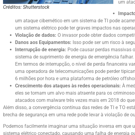
um ataq
Créditos: Shutterstock
Impacto
um ataque cibernético em um sistema de TI pode acarret
um sistema elétrico pode ter graves impactos nas opera
Violação de dados:
O invasor pode obter dados competit
Danos aos Equipamentos:
Isso pode ser um risco à seg
Interrupção de energia:
Pode causar perdas massivas ou
sistema de suprimento de energia de emergência falhar.
Em termos de interrupção, o nível de perda financeira 
uma operadora de telecomunicações pode perder tipicam
6 milhões por hora e uma plataforma de petróleo offshor
Crescimento dos ataques às redes operacionais:
À medi
eles se tornam um alvo mais atraente para os criminoso
atacados com malware três vezes mais em 2018 do que
Além disso, a convergência contínua das redes de TI e TO est
brecha de segurança em uma rede pode levar à violação de ou
Podemos facilmente imaginar uma situação inversa em que u
sistema elétrico conectado, causando uma falha de energia ou