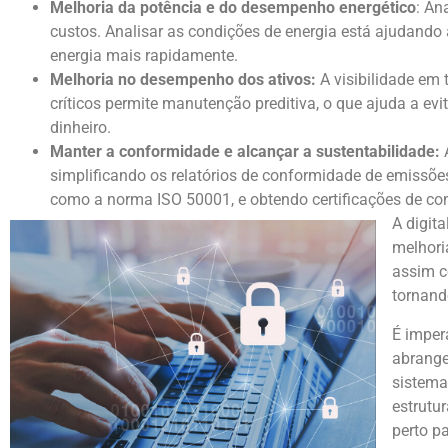
Melhoria da potência e do desempenho energético
: An
custos. Analisar as condições de energia está ajudando a
energia mais rapidamente.
Melhoria no desempenho dos ativos:
A visibilidade em 
críticos permite manutenção preditiva, o que ajuda a evi
dinheiro.
Manter a conformidade e alcançar a sustentabilidade:
A
simplificando os relatórios de conformidade de emissõe
como a norma ISO 50001, e obtendo certificações de co
A digit
melhori
assim c
tornand
É imper
abrange
sistema
estrutu
perto p