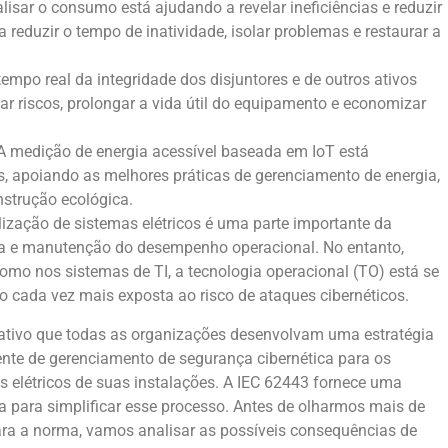
alisar o consumo está ajudando a revelar ineficiências e reduzir
 reduzir o tempo de inatividade, isolar problemas e restaurar a
tempo real da integridade dos disjuntores e de outros ativos
tar riscos, prolongar a vida útil do equipamento e economizar
 medição de energia acessível baseada em IoT está
s, apoiando as melhores práticas de gerenciamento de energia,
nstrução ecológica.
alização de sistemas elétricos é uma parte importante da
a e manutenção do desempenho operacional. No entanto,
omo nos sistemas de TI, a tecnologia operacional (TO) está se
o cada vez mais exposta ao risco de ataques cibernéticos.
ativo que todas as organizações desenvolvam uma estratégia
nte de gerenciamento de segurança cibernética para os
s elétricos de suas instalações. A IEC 62443 fornece uma
ra para simplificar esse processo. Antes de olharmos mais de
ara a norma, vamos analisar as possíveis consequências de