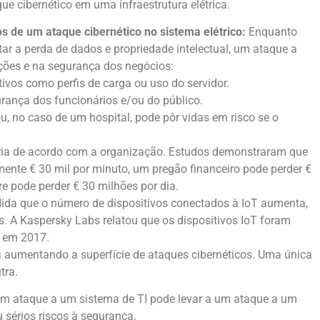
ue cibernético em uma infraestrutura elétrica.
s de um ataque cibernético no sistema elétrico:
Enquanto
ar a perda de dados e propriedade intelectual, um ataque a
ções e na segurança dos negócios:
ivos como perfis de carga ou uso do servidor.
urança dos funcionários e/ou do público.
, no caso de um hospital, pode pôr vidas em risco se o
varia de acordo com a organização. Estudos demonstraram que
ente € 30 mil por minuto, um pregão financeiro pode perder €
e pode perder € 30 milhões por dia.
da que o número de dispositivos conectados à IoT aumenta,
s. A Kaspersky Labs relatou que os dispositivos IoT foram
 em 2017.
á aumentando a superfície de ataques cibernéticos. Uma única
tra.
m ataque a um sistema de TI pode levar a um ataque a um
 sérios riscos à segurança.