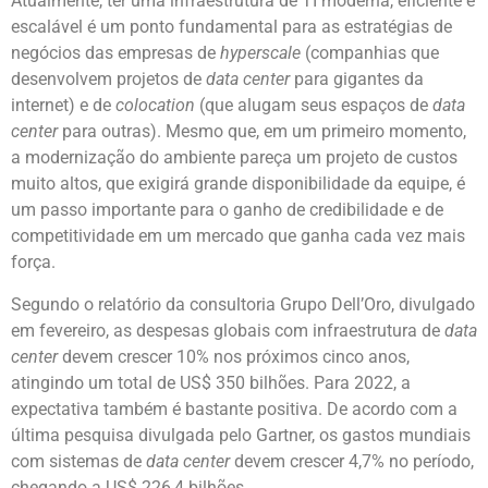
Atualmente, ter uma infraestrutura de TI moderna, eficiente e
escalável é um ponto fundamental para as estratégias de
negócios das empresas de
hyperscale
(companhias que
desenvolvem projetos de
data center
para gigantes da
internet) e de
colocation
(que alugam seus espaços de
data
center
para outras). Mesmo que, em um primeiro momento,
a modernização do ambiente pareça um projeto de custos
muito altos, que exigirá grande disponibilidade da equipe, é
um passo importante para o ganho de credibilidade e de
competitividade em um mercado que ganha cada vez mais
força.
Segundo o relatório da consultoria Grupo Dell’Oro, divulgado
em fevereiro, as despesas globais com infraestrutura de
data
center
devem crescer 10% nos próximos cinco anos,
atingindo um total de US$ 350 bilhões. Para 2022, a
expectativa também é bastante positiva. De acordo com a
última pesquisa divulgada pelo Gartner, os gastos mundiais
com sistemas de
data center
devem crescer 4,7% no período,
chegando a US$ 226,4 bilhões.