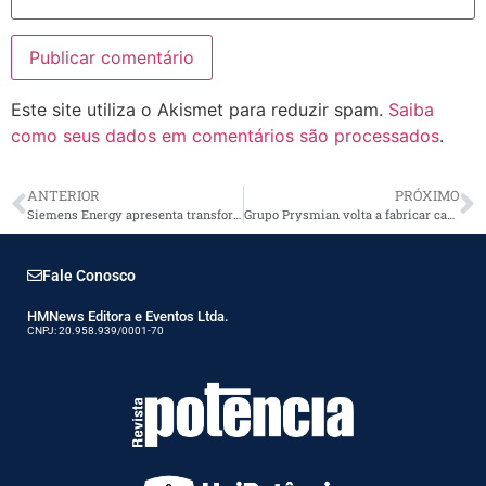
Este site utiliza o Akismet para reduzir spam.
Saiba
como seus dados em comentários são processados
.
ANTERIOR
PRÓXIMO
Siemens Energy apresenta transformador a seco inovador
Grupo Prysmian volta a fabricar cabo isolado 138 kV no Brasil
Fale Conosco
HMNews Editora e Eventos Ltda.
CNPJ: 20.958.939/0001-70