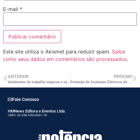
E-mail
*
Este site utiliza o Akismet para reduzir spam.
Saiba
como seus dados em comentários são processados
.
ANTERIOR
PRÓXIMO
Ambientes de trabalho seguros e saudáveis
Proteção de Sistemas Elétricos de Potência
Fale Conosco
HMNews Editora e Eventos Ltda.
CNPJ: 20.958.939/0001-70