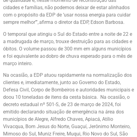
de qualidade e, nesse momento de reconstrução das
cidades e famílias, não podemos deixar de estar alinhados
com o propósito da EDP de ‘usar nossa energia para cuidar
sempre melhor’”, afirma o diretor da EDP, Edson Barbosa.
O temporal que atingiu o Sul do Estado entre a noite de 22 e
a madrugada de março, trouxe destruição para as cidades e
óbitos. O volume passou de 300 mm em alguns municípios
e foi equivalente ao dobro de chuva esperado para o mês de
março inteiro.
Na ocasião, a EDP atuou rapidamente na normalização dos
clientes e, imediatamente, junto ao Governo do Estado,
Defesa Civil, Corpo de Bombeiros e autoridades municipais e
doou 10 toneladas de itens da cesta básica. Na ocasião, o
decreto estadual nº 501-S, de 23 de março de 2024, foi
emitido declarando situação de emergência na área dos
municípios de Alegre, Alfredo Chaves, Apiacá, Atílio
Vivacqua, Bom Jesus do Norte, Guaçuí, Jerônimo Monteiro,
Mimoso do Sul, Muniz Freire, Muqui, Rio Novo do Sul, São