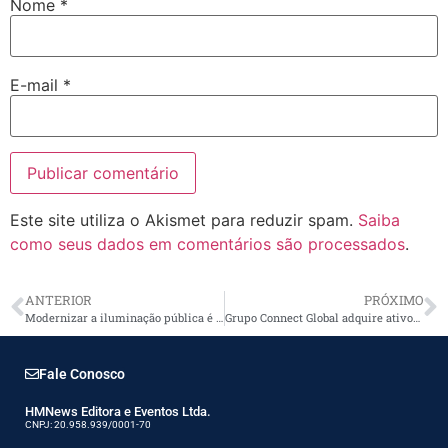
Nome
*
E-mail
*
Este site utiliza o Akismet para reduzir spam.
Saiba
como seus dados em comentários são processados
.
ANTERIOR
PRÓXIMO
Modernizar a iluminação pública é conquistar equilíbrio econômico e sustentabilidade
Grupo Connect Global adquire ativos da Conduspar
Fale Conosco
HMNews Editora e Eventos Ltda.
CNPJ: 20.958.939/0001-70