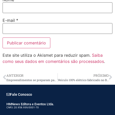
E-mail
*
Este site utiliza o Akismet para reduzir spam.
Saiba
como seus dados em comentários são processados
.
ANTERIOR
PRÓXIMO
Empreendimentos se preparam para carros elétricos
Veículo 100% elétrico fabricado no Brasil
Fale Conosco
HMNews Editora e Eventos Ltda.
CNPJ: 20.958.939/0001-70