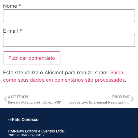
Nome
*
E-mail
*
Este site utiliza o Akismet para reduzir spam.
Saiba
como seus dados em comentários são processados
.
ANTERIOR
PRÓXIMO
Revista Potência ed. 165 em PDF
Dispositivo Diferencial Residual – DR | TECNOFLIX
Fale Conosco
HMNews Editora e Eventos Ltda.
CNPJ: 20.958.939/0001-70