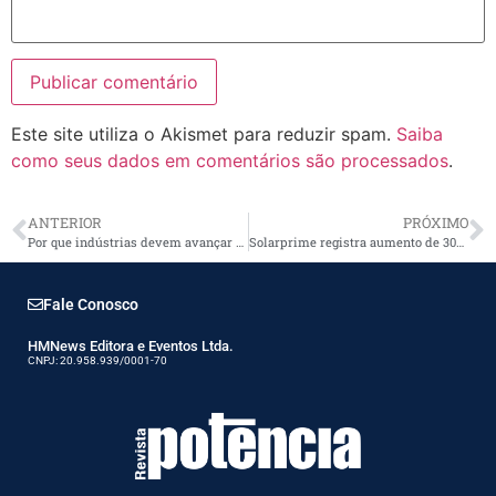
Este site utiliza o Akismet para reduzir spam.
Saiba
como seus dados em comentários são processados
.
ANTERIOR
PRÓXIMO
Por que indústrias devem avançar em eficiência energética e inovação?
Solarprime registra aumento de 30% nas vendas de projetos fotovoltaicos
Fale Conosco
HMNews Editora e Eventos Ltda.
CNPJ: 20.958.939/0001-70