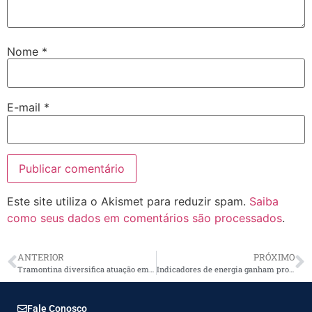
Nome
*
E-mail
*
Este site utiliza o Akismet para reduzir spam.
Saiba
como seus dados em comentários são processados
.
ANTERIOR
PRÓXIMO
Tramontina diversifica atuação em alumínio e mira veículos elétricos, agro e linha branca
Indicadores de energia ganham protagonismo na gestão financeira das empresas
Fale Conosco