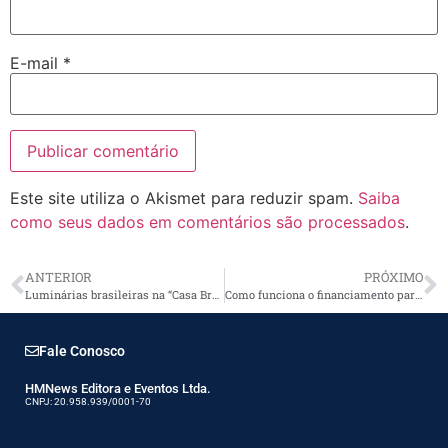
E-mail
*
Este site utiliza o Akismet para reduzir spam.
Saiba
como seus dados em comentários são processados
.
ANTERIOR
PRÓXIMO
Luminárias brasileiras na “Casa Brasil Nova York”
Como funciona o financiamento para energia solar
Fale Conosco
HMNews Editora e Eventos Ltda.
CNPJ: 20.958.939/0001-70