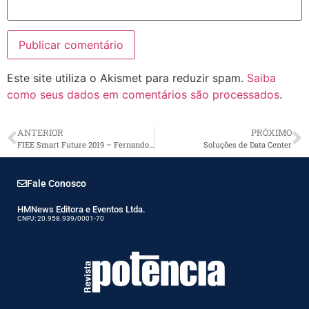
Este site utiliza o Akismet para reduzir spam.
Saiba
como seus dados em comentários são processados
.
ANTERIOR
PRÓXIMO
FIEE Smart Future 2019 – Fernando Fischer
Soluções de Data Center
Fale Conosco
HMNews Editora e Eventos Ltda.
CNPJ: 20.958.939/0001-70