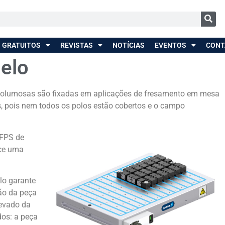
 GRATUITOS
REVISTAS
NOTÍCIAS
EVENTOS
CONT
lelo
 volumosas são fixadas em aplicações de fresamento em mesa
s, pois nem todos os polos estão cobertos e o campo
FPS de
ece uma
lo garante
ção da peça
levado da
dos: a peça