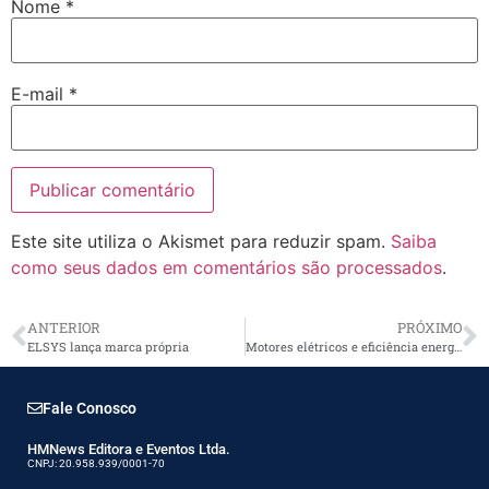
Nome
*
E-mail
*
Este site utiliza o Akismet para reduzir spam.
Saiba
como seus dados em comentários são processados
.
ANTERIOR
PRÓXIMO
ELSYS lança marca própria
Motores elétricos e eficiência energética
Fale Conosco
HMNews Editora e Eventos Ltda.
CNPJ: 20.958.939/0001-70