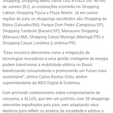
Shopping, Shopping Metrô Santa Cruz e Plaza Sul. No Rio
de Janeiro (RJ), as instalações ocorrerão no Shopping
Leblon, Shopping Tijuca e Plaza Niterói. Já em outras
regiões do país, os shoppings escolhidos são Shopping da
Bahia (Salvador/BA), Parque Dom Pedro (Campinas/SP),
Shopping Tamboré (Barueri/SP), Manauara Shopping
(Manaus/AM), Shopping Catuaí Maringá (Maringá/PR) e
Shopping Catuaí Londrina (Londrina/PR).
“Essa iniciativa demonstra como a integração de
tecnologias inovadoras e uma gestão inteligente de energia
podem transformar a mobilidade elétrica no Brasil,
beneficiando consumidores e promovendo um futuro mais
sustentável”, afirma Carlos Bastos Grillo, diretor-
superintendente da WEG Digital & Sistemas.
Com profundo conhecimento sobre comportamento de
consumo, a ALLOS, que tem um portfólio com 58 shoppings
relevantes espalhados pelo país, vem adaptando seus
destinos para refletir os anseios da sociedade e adotou o